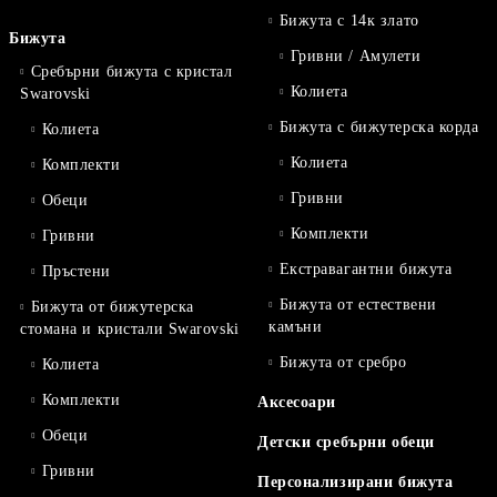
Бижута с 14к злато
Бижута
Гривни / Амулети
Сребърни бижута с кристал
Колиета
Swarovski
Бижута с бижутерска корда
Колиета
Колиета
Комплекти
Гривни
Обеци
Комплекти
Гривни
Екстравагантни бижута
Пръстени
Бижута от естествени
Бижута от бижутерска
камъни
стомана и кристали Swarovski
Бижута от сребро
Колиета
Комплекти
Аксесоари
Обеци
Детски сребърни обеци
Гривни
Персонализирани бижута