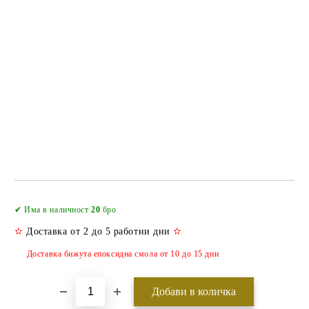
Добави в желани
✔ Има в наличност
20
бро
✫
Доставка от 2 до 5 работни дни
✫
Доставка бижута епоксидна смола от 10 до 15 дни