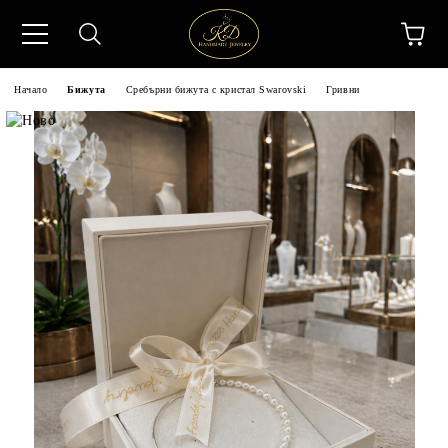
Начало
Бижута
Сребърни бижута с кристал Swarovski
Гривни