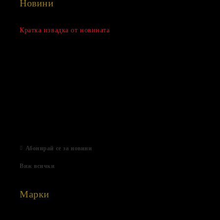
Новини
Сезонна разпродажба
Кратка извадка от новината
15 Дек 2022
Нови продукти
03 Авг 2022
Подаръци за Свети Валентин
01 Фев 2022
Магазинът е отворен
06 Яну 2021
Абонирай се за новини
Виж всички
Марки