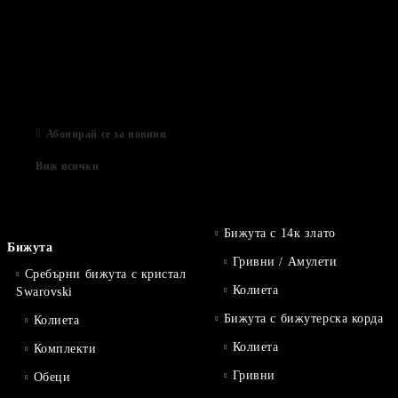
Подаръци за Свети Валентин
01 Фев 2022
Магазинът е отворен
06 Яну 2021
Абонирай се за новини
Виж всички
Бижута с 14к злато
Бижута
Гривни / Амулети
Сребърни бижута с кристал
Колиета
Swarovski
Бижута с бижутерска корда
Колиета
Колиета
Комплекти
Гривни
Обеци