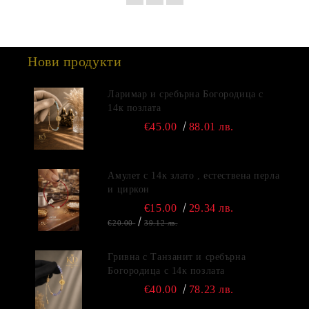
Нови продукти
Ларимар и сребърна Богородица с
14к позлата
€45.00
88.01 лв.
Амулет с 14к злато , естествена перла
и циркон
€15.00
29.34 лв.
€20.00
39.12 лв.
Гривна с Танзанит и сребърна
Богородица с 14к позлата
€40.00
78.23 лв.