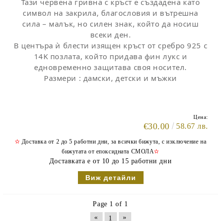
Тази червена гривна с кръст е създадена като
символ на закрила, благословия и вътрешна
сила – малък, но силен знак, който да носиш
всеки ден.
В центъра ѝ блести изящен кръст от сребро 925 с
14K позлата, който придава фин лукс и
едновременно защитава своя носител.
Размери : дамски, детски и мъжки
Цена:
€30.00
58.67 лв.
✫
Доставка от 2 до 5 работни дни, за всички бижута, с изключение на
бижутата от епоксидната СМОЛА
✫
Доставката е от 10 до 15 работни дни
Виж детайли
Page 1 of 1
«
»
1