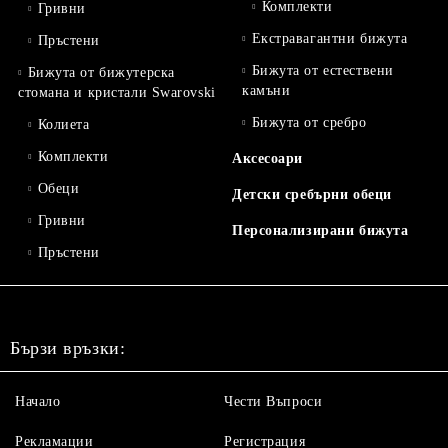
Комплекти
Гривни
Екстравагантни бижута
Пръстени
Бижута от естествени
Бижута от бижутерска
камъни
стомана и кристали Swarovski
Бижута от сребро
Колиета
Комплекти
Аксесоари
Обеци
Детски сребърни обеци
Гривни
Персонализирани бижута
Пръстени
Бързи връзки:
Начало
Чести Въпроси
Рекламации
Регистрация