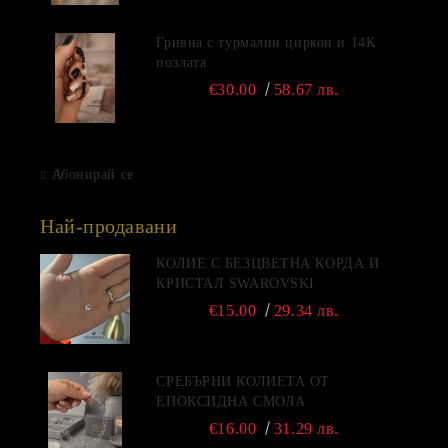
Гривна с турмалин циркон и 14К
позлата
€30.00
58.67 лв.
Абонирай се
Най-продавани
КОЛИЕ С БЕЗЦВЕТНА КОРДА И
КРИСТАЛ SWAROVSKI
€15.00
29.34 лв.
СРЕБЪРНИ КОЛИЕТА ОТ
ЕПОКСИДНА СМОЛА
€16.00
31.29 лв.