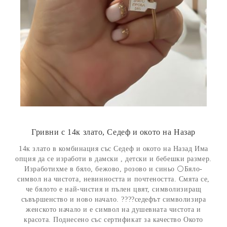
Гривни с 14к злато, Седеф и окото на Назар
14к злато в комбинация със Седеф и окото на Назад Има
опция да се изработи в дамски , детски и бебешки размер.
Изработихме в бяло, бежово, розово и синьо ⚪️Бяло-
символ на чистота, невинността и почтеността. Смята се,
че бялото е най-чистия и пълен цвят, символизиращ
съвършенство и ново начало. ????седефът символизира
женското начало и е символ на душевната чистота и
красота. Поднесено със сертификат за качество Окото