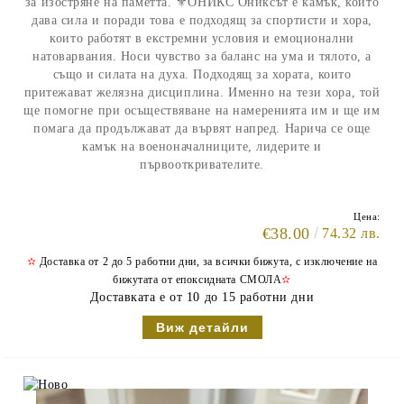
за изостряне на паметта. ⚜️ОНИКС Ониксът е камък, който
дава сила и поради това е подходящ за спортисти и хора,
които работят в екстремни условия и емоционални
натоварвания. Носи чувство за баланс на ума и тялото, а
също и силата на духа. Подходящ за хората, които
притежават желязна дисциплина. Именно на тези хора, той
ще помогне при осъществяване на намеренията им и ще им
помага да продължават да вървят напред. Нарича се още
камък на военоначалниците, лидерите и
първооткривателите.
Цена:
€38.00
74.32 лв.
✫
Доставка от 2 до 5 работни дни, за всички бижута, с изключение на
бижутата от епоксидната СМОЛА
✫
Доставката е от 10 до 15 работни дни
Виж детайли