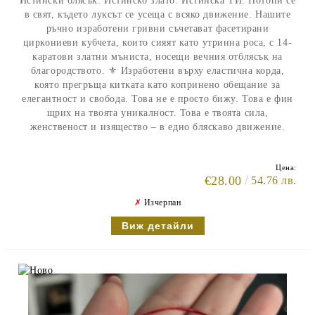
Истински блясък. Истинско злато. Истинска ТИ. Потопи се
в свят, където луксът се усеща с всяко движение. Нашите
ръчно изработени гривни съчетават фасетирани
циркониеви кубчета, които сияят като утринна роса, с 14-
каратови златни мъниста, носещи вечния отблясък на
благородството. ⚜️ Изработени върху еластична корда,
която прегръща китката като копринено обещание за
елегантност и свобода. Това не е просто бижу. Това е фин
щрих на твоята уникалност. Това е твоята сила,
женственост и изящество – в едно бляскаво движение.
Цена:
€28.00
54.76 лв.
✗
Изчерпан
Виж детайли