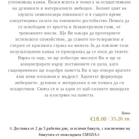
успокояващ камък. Внася яснота и помага за осъществяване
на духовните и материалните амбиции.. Белият цвят на
хаулита символизира невинност и в същото време
олицетворява силата на човешкото достойнство.Помага да
се освободим от яростта и безконтролния гняв, от
тревожните мисли. Ще Ви накара да преоткриете
истинското спокойствие, да станете по-толерантни и
гледате от красивата страна на живота.За да повлияе този
полускпоценен камък се препоръчва да се носи до тялото.
Вярва се още, че ще избистри мислите Ви и ще се
концентрирате върху поставените си цели, като
същевременно ще подобри паметта Ви и ще отвори вратите
към нови познания и мъдрост. Хаулитът формулира
амбициите- духовни и материални и ни помага да ги
осъществим. Смята се и за един от най-силните минерали
за изостряне на паметта.
Цена:
€18.00
35.20 лв.
✫
Доставка от 2 до 5 работни дни, за всички бижута, с изключение на
бижутата от епоксидната СМОЛА
✫