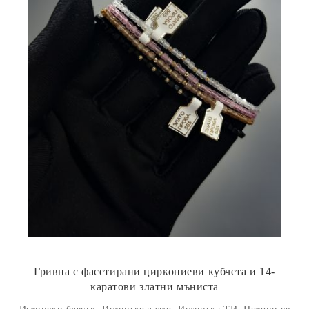
Гривна с фасетирани циркониеви кубчета и 14-
каратови златни мъниста