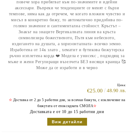
повече хора прибягват към по-значимите и идейни
аксесоари. Въпреки че тенденциите се менят с бързи
темпове, няма как да отречем, че когато вложим чувство и
мисъл в конкретно бижу, то автоматично придобива по-
голямо значение и сантиментална стойност. Кръстът –
Знакът на знаците Вертикалната линия на кръста
символизира божественото, Пътя към небесното,
издигането на душата, а хоризонталната- всичко земно.
Изработена от 14к злато , хематит и бутикова бижутерска
ръчно изплетена корда ❤️ Модела е унисекс , подходящ за
мъже и жени Регулиращи възелчета БЕЗ висящи краища 🥰
Може да се изработи и в черно
Цена:
€25.00
48.90 лв.
✫
Доставка от 2 до 5 работни дни, за всички бижута, с изключение на
бижутата от епоксидната СМОЛА
✫
Доставката е от 10 до 15 работни дни
Виж детайли