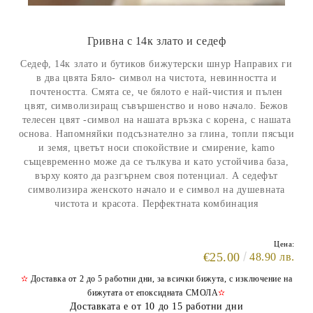
Гривна с 14к злато и седеф
Седеф, 14к злато и бутиков бижутерски шнур Направих ги
в два цвята Бяло- символ на чистота, невинността и
почтеността. Смята се, че бялото е най-чистия и пълен
цвят, символизиращ съвършенство и ново начало. Бежов
телесен цвят -символ на нашата връзка с корена, с нашата
основа. Напомняйки подсъзнателно за глина, топли пясъци
и земя, цветът носи спокойствие и смирение, kamo
същевременно може да се тълкува и като устойчива база,
върху която да разгърнем своя потенциал. А седефът
символизира женското начало и е символ на душевната
чистота и красота. Перфектната комбинация
Цена:
€25.00
48.90 лв.
✫
Доставка от 2 до 5 работни дни, за всички бижута, с изключение на
бижутата от епоксидната СМОЛА
✫
Доставката е от 10 до 15 работни дни