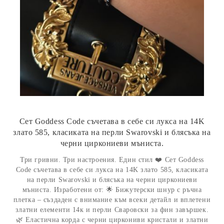
Сет Goddess Code съчетава в себе си лукса на 14K
злато 585, класиката на перли Swarovski и блясъка на
черни циркониеви мъниста.
Три гривни. Три настроения. Един стил ❤️ Сет Goddess
Code съчетава в себе си лукса на 14K злато 585, класиката
на перли Swarovski и блясъка на черни циркониеви
мъниста. Изработени от: 🌟 Бижутерски шнур с ръчна
плетка – създаден с внимание към всеки детайл и вплетени
златни елементи 14к и перли Сваровски за фин завършек.
🌿 Еластична корда с черни циркониви кристали и златни