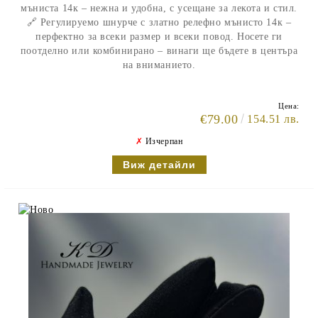
мъниста 14к – нежна и удобна, с усещане за лекота и стил.
🔗 Регулируемо шнурче с златно релефно мънисто 14к –
перфектно за всеки размер и всеки повод. Носете ги
поотделно или комбинирано – винаги ще бъдете в центъра
на вниманието.
Цена:
€79.00
154.51 лв.
✗
Изчерпан
Виж детайли