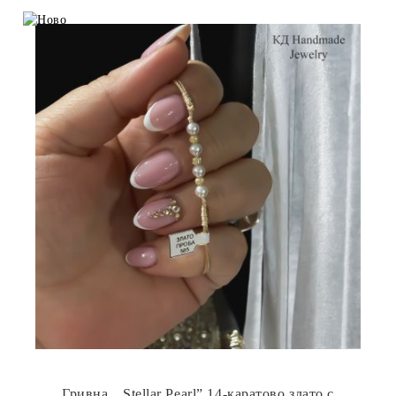
Гривна „ Stellar Pearl” 14-каратово злато с