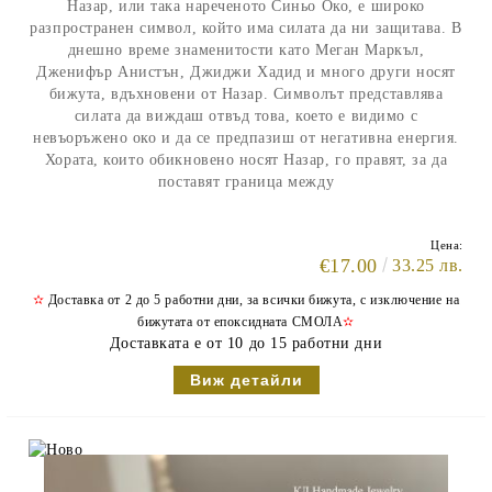
Назар, или така нареченото Синьо Око, е широко
разпространен символ, който има силата да ни защитава. В
днешно време знаменитости като Меган Маркъл,
Дженифър Анистън, Джиджи Хадид и много други носят
бижута, вдъхновени от Назар. Символът представлява
силата да виждаш отвъд това, което е видимо с
невъоръжено око и да се предпазиш от негативна енергия.
Хората, които обикновено носят Назар, го правят, за да
поставят граница между
Цена:
€17.00
33.25 лв.
✫
Доставка от 2 до 5 работни дни, за всички бижута, с изключение на
бижутата от епоксидната СМОЛА
✫
Доставката е от 10 до 15 работни дни
Виж детайли