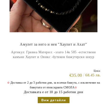
Амулет за него и нея "Хаулит и Ахат"
Артикул: Гривна Материл: -злато 14к 585 -естествени
камъни Хаулит и Оникс -бутиков бижутерски шнур
Цена:
€35.00
68.45 лв.
✫
Доставка от 2 до 5 работни дни, за всички бижута, с изключение на
бижутата от епоксидната СМОЛА
✫
Доставката е от 10 до 15 работни дни
Виж детайли