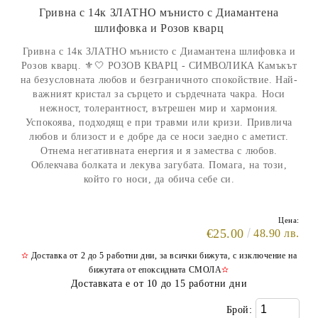
Гривнa с 14к ЗЛАТНО мънисто с Диамантена
шлифовка и Розов кварц
Гривнa с 14к ЗЛАТНО мънисто с Диамантена шлифовка и
Розов кварц. ⚜️🤍 РОЗОВ КВАРЦ - СИМВОЛИКА Камъкът
на безусловната любов и безграничното спокойствие. Най-
важният кристал за сърцето и сърдечната чакра. Носи
нежност, толерантност, вътрешен мир и хармония.
Успокоява, подходящ е при травми или кризи. Привлича
любов и близост и е добре да се носи заедно с аметист.
Отнема негативната енергия и я замества с любов.
Облекчава болката и лекува загубата. Помага, на този,
който го носи, да обича себе си.
Цена:
€25.00
48.90 лв.
✫
Доставка от 2 до 5 работни дни, за всички бижута, с изключение на
бижутата от епоксидната СМОЛА
✫
Доставката е от 10 до 15 работни дни
Брой: