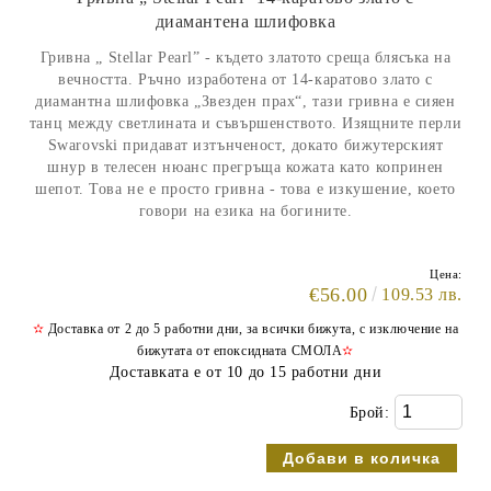
диамантена шлифовка
Гривна „ Stellar Pearl” - където златото среща блясъка на
вечността. Ръчно изработена от 14-каратово злато с
диамантна шлифовка „Звезден прах“, тази гривна е сияен
танц между светлината и съвършенството. Изящните перли
Swarovski придават изтънченост, докато бижутерският
шнур в телесен нюанс прегръща кожата като копринен
шепот. Това не е просто гривна - това е изкушение, което
говори на езика на богините.
Цена:
€56.00
109.53 лв.
✫
Доставка от 2 до 5 работни дни, за всички бижута, с изключение на
бижутата от епоксидната СМОЛА
✫
Доставката е от 10 до 15 работни дни
Брой: