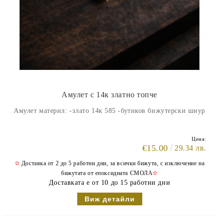
Амулет с 14к златно топче
Амулет материл: -злато 14к 585 -бутиков бижутерски шнур
Цена:
€15.00
29.34 лв.
✫
Доставка от 2 до 5 работни дни, за всички бижута, с изключение на
бижутата от епоксидната СМОЛА
✫
Доставката е от 10 до 15 работни дни
Виж детайли