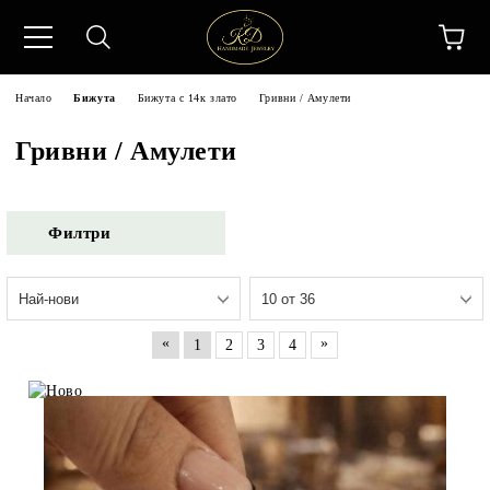
Начало
Бижута
Бижута с 14к злато
Гривни / Амулети
Гривни / Амулети
Филтри
«
»
1
2
3
4