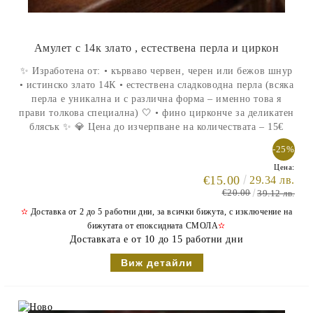
Амулет с 14к злато , естествена перла и циркон
✨ Изработена от: • кърваво червен, черен или бежов шнур
• истинско злато 14К • естествена сладководна перла (всяка
перла е уникална и с различна форма – именно това я
прави толкова специална) 🤍 • фино цирконче за деликатен
блясък ✨ 💎 Цена до изчерпване на количествата – 15€
-25%
Цена:
€15.00
29.34 лв.
€20.00
39.12 лв.
✫
Доставка от 2 до 5 работни дни, за всички бижута, с изключение на
бижутата от епоксидната СМОЛА
✫
Доставката е от 10 до 15 работни дни
Виж детайли