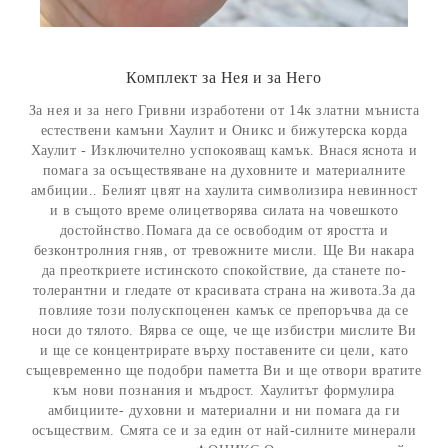
Комплект за Нея и за Него
За нея и за него Гривни изработени от 14к златни мъниста
естествени камъни Хаулит и Оникс и бижутерска корда
Хаулит - Изключително успокояващ камък. Внася яснота и
помага за осъществяване на духовните и материалните
амбиции.. Белият цвят на хаулита символизира невинност
и в същото време олицетворява силата на човешкото
достойнство.Помага да се освободим от яростта и
безконтролния гняв, от тревожните мисли. Ще Ви накара
да преоткриете истинското спокойствие, да станете по-
толерантни и гледате от красивата страна на живота.За да
повлияе този полускпоценен камък се препоръчва да се
носи до тялото. Вярва се още, че ще избистри мислите Ви
и ще се концентрирате върху поставените си цели, като
същевременно ще подобри паметта Ви и ще отвори вратите
към нови познания и мъдрост. Хаулитът формулира
амбициите- духовни и материални и ни помага да ги
осъществим. Смята се и за един от най-силните минерали