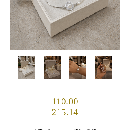
110.00
215.14
Code:
3000-51
Poids:
0.100
Kgs