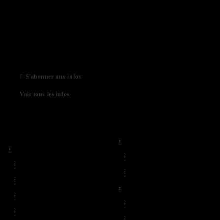
03 Aug 2022
01 Feb 2022
06 Jan 2021
S'abonner aux infos
Voir tous les infos