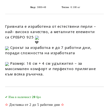
Код:
3000-48
Тегло:
0.100
кг
Гривната е изработена от естествени перли –
най- високо качество, а металните елементи
са СРЕБРО 925
Срокът за изработка е до 7 работни дни,
поради сложността на изработката
Размер: 16 см + 4 см удължител – за
максимален комфорт и перфектно прилягане
към всяка ръчичка.
Добави в желани
✔ Има в наличност
20
бро
✫
Доставка от 2 до 5 работни дни
✫