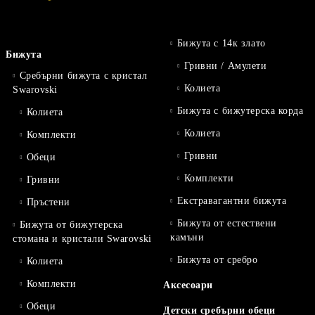
Бижута с 14к злато
Бижута
Гривни / Амулети
Сребърни бижута с кристал
Колиета
Swarovski
Бижута с бижутерска корда
Колиета
Колиета
Комплекти
Гривни
Обеци
Комплекти
Гривни
Екстравагантни бижута
Пръстени
Бижута от естествени
Бижута от бижутерска
камъни
стомана и кристали Swarovski
Бижута от сребро
Колиета
Комплекти
Аксесоари
Обеци
Детски сребърни обеци