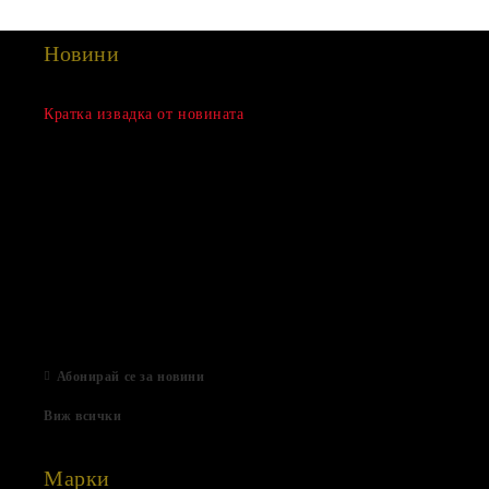
Новини
Сезонна разпродажба
Кратка извадка от новината
15 Дек 2022
Нови продукти
03 Авг 2022
Подаръци за Свети Валентин
01 Фев 2022
Магазинът е отворен
06 Яну 2021
Абонирай се за новини
Виж всички
Марки