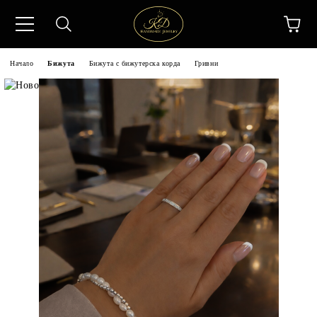
Начало
Бижута
Бижута с бижутерска корда
Гривни