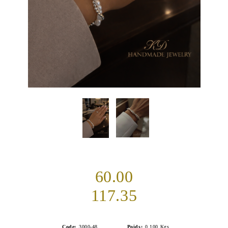
60.00
117.35
Code:
3000-48
Poids:
0.100
Kgs