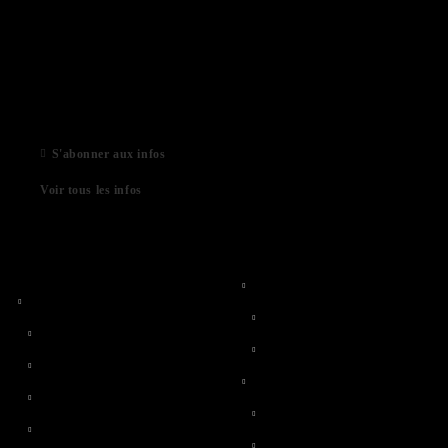
03 Aug 2022
01 Feb 2022
06 Jan 2021
S'abonner aux infos
Voir tous les infos