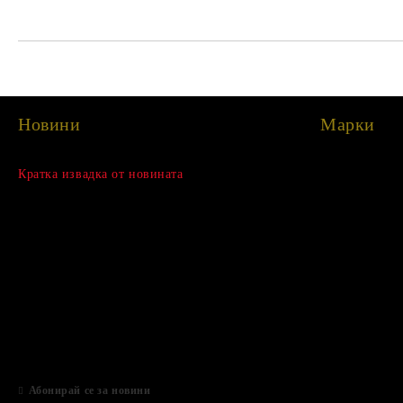
Новини
Марки
Сезонна разпродажба
Кратка извадка от новината
15 Дек 2022
Нови продукти
03 Авг 2022
Подаръци за Свети Валентин
01 Фев 2022
Магазинът е отворен
06 Яну 2021
Абонирай се за новини