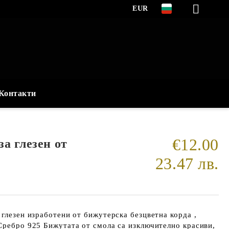
EUR
Контакти
€12.00
а глезен от
23.47 лв.
 глезен изработени от бижутерска безцветна корда ,
Сребро 925 Бижутата от смола са изключително красиви,