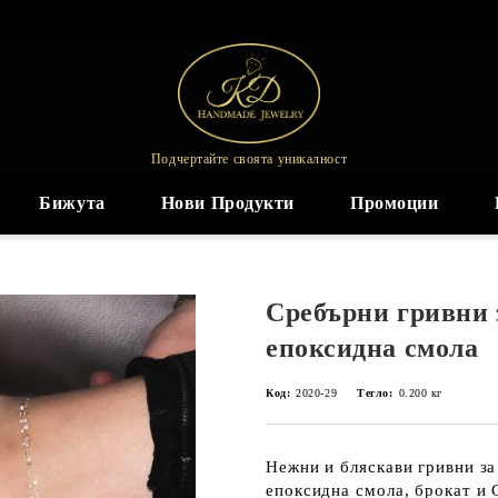
Подчертайте своята уникалност
Бижута
Нови Продукти
Промоции
Сребърни гривни з
епоксидна смола
Код:
2020-29
Тегло:
0.200
кг
Нежни и бляскави гривни за
епоксидна смола, брокат и 