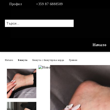
Профил
+359 87 6888509
Начало
Начало
Бижута
Бижута с бижутерска корда
Гривни