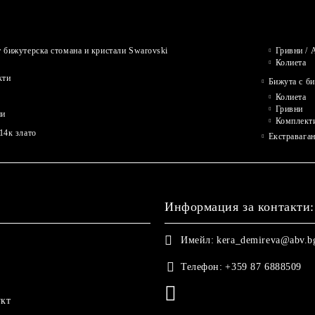
 бижутерска стомана и кристали Swarovski
Гривни / 
Колиета
кти
Бижута с б
Колиета
Гривни
ни
Комплект
14к злато
Екстравага
Информация за контакти:
Имейл:
kera_demireva@abv.b
Телефон:
+359 87 6888509
укт