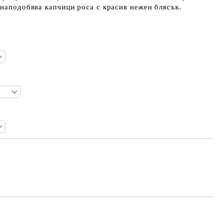
 наподобява капчици роса с красив нежен блясък.
Добави в желани