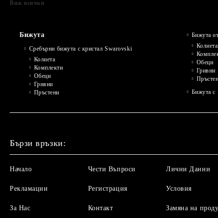
Виж всички
Бижута
Бижута от
Колиета
Сребърни бижута с кристал Swarovski
Компле
Колиета
Обеци
Комплекти
Гривни
Обеци
Пръсте
Гривни
Бижута с 
Пръстени
Бързи връзки:
Начало
Чести Въпроси
Лични Данни
Рекламации
Регистрация
Условия
За Нас
Контакт
Замяна на прод