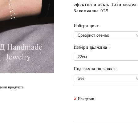
ефектни и леки. Този модел
Закопчалка 925
Избери цвят :
Избери дължина :
Подаръчна опаковка :
цени продукта
✗
Изчерпан