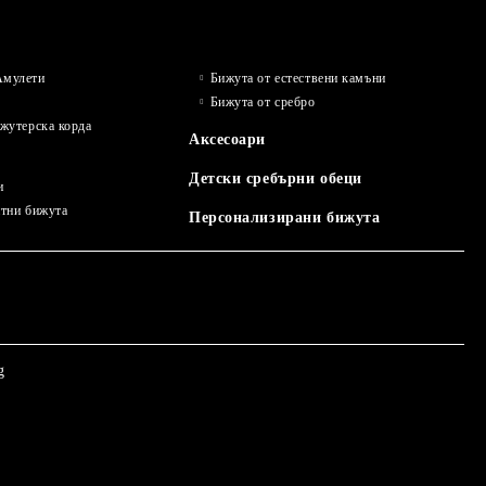
Амулети
Бижута от естествени камъни
Бижута от сребро
ижутерска корда
Аксесоари
Детски сребърни обеци
и
нтни бижута
Персонализирани бижута
g