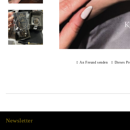
An Freund senden
Dieses Pr
Newsletter