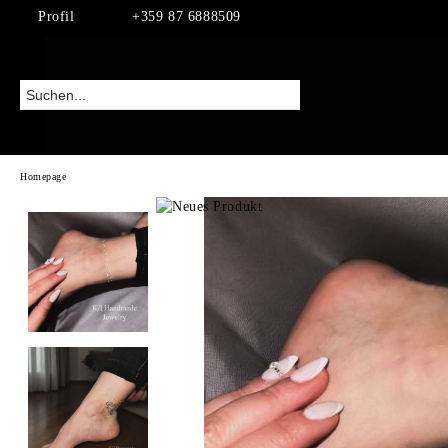
Profil
+359 87 6888509
Homepage