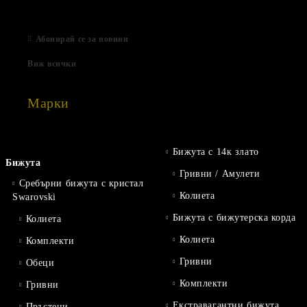
06 Яну 2021
Абонирай се за новини
Виж всички
Марки
Бижута с 14к злато
Бижута
Гривни / Амулети
Сребърни бижута с кристал
Колиета
Swarovski
Бижута с бижутерска корда
Колиета
Колиета
Комплекти
Гривни
Обеци
Комплекти
Гривни
Екстравагантни бижута
Пръстени