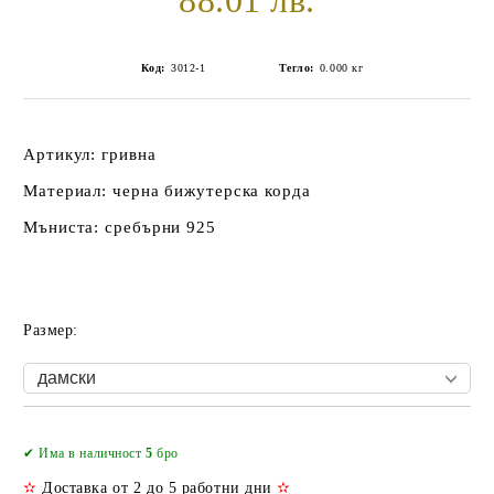
88.01 лв.
Код:
3012-1
Тегло:
0.000
кг
Артикул: гривна
Материал: черна бижутерска корда
Мъниста: сребърни 925
Размер:
Добави в желани
✔ Има в наличност
5
бро
✫
Доставка от 2 до 5 работни дни
✫