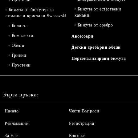
Бижута от естествени
Бижута от бижутерска
камъни
стомана и кристали Swarovski
Бижута от сребро
Колиета
Комплекти
Аксесоари
Обеци
Детски сребърни обеци
Гривни
Персонализирани бижута
Пръстени
Бързи връзки:
Начало
Чести Въпроси
Рекламации
Регистрация
За Нас
Контакт