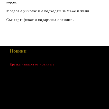
корда.
Модела е унисекс и е подходящ за мъже и жени.
Със сертификат и подаръчна опаковка.
Новини
Сезонна разпродажба
Кратка извадка от новината
15 Дек 2022
Нови продукти
03 Авг 2022
Подаръци за Свети Валентин
01 Фев 2022
Магазинът е отворен