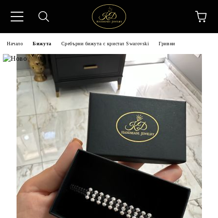
Начало
Бижута
Сребърни бижута с кристал Swarovski
Гривни