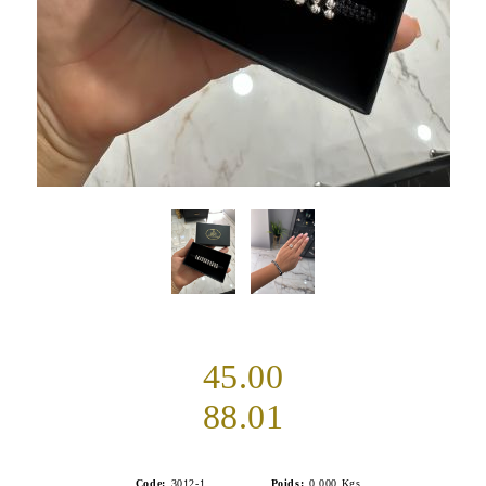
45.00
88.01
Code:
3012-1
Poids:
0.000
Kgs