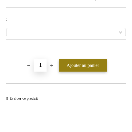
:
Ajouter au liste de souhaits
Evaluer ce produit