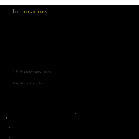
Informations
15 Dec 2022
03 Aug 2022
01 Feb 2022
06 Jan 2021
S'abonner aux infos
Voir tous les infos