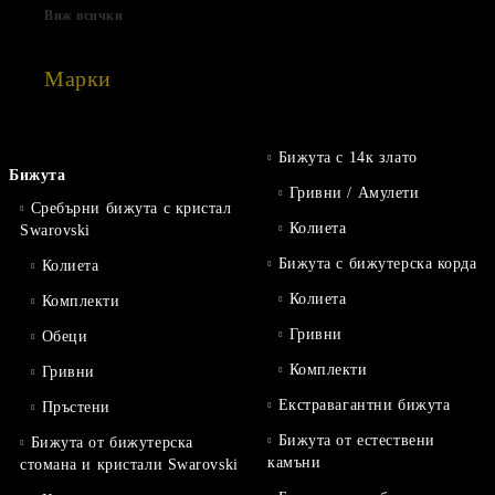
Виж всички
Марки
Бижута с 14к злато
Бижута
Гривни / Амулети
Сребърни бижута с кристал
Колиета
Swarovski
Бижута с бижутерска корда
Колиета
Колиета
Комплекти
Гривни
Обеци
Комплекти
Гривни
Екстравагантни бижута
Пръстени
Бижута от естествени
Бижута от бижутерска
камъни
стомана и кристали Swarovski