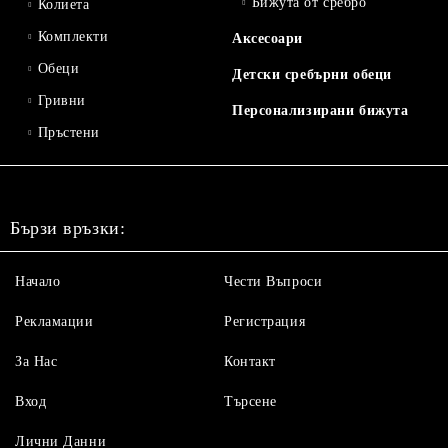
Бижута от сребро
Колиета
Комплекти
Аксесоари
Обеци
Детски сребърни обеци
Гривни
Персонализирани бижута
Пръстени
Бързи връзки:
Начало
Чести Въпроси
Рекламации
Регистрация
За Нас
Контакт
Вход
Търсене
Лични Данни