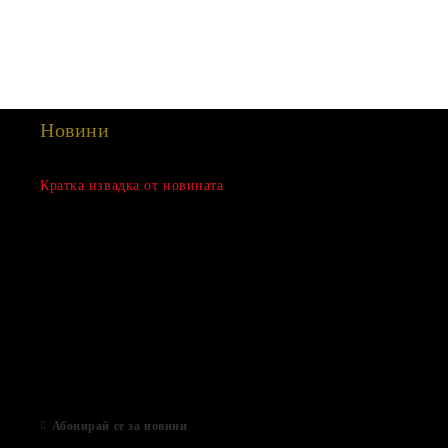
Новини
Сезонна разпродажба
Кратка извадка от новината
15 Дек 2022
Нови продукти
03 Авг 2022
Подаръци за Свети Валентин
01 Фев 2022
Магазинът е отворен
06 Яну 2021
Абонирай се за новини