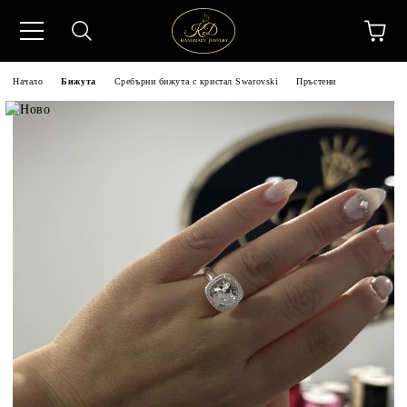
Начало
Бижута
Сребърни бижута с кристал Swarovski
Пръстени