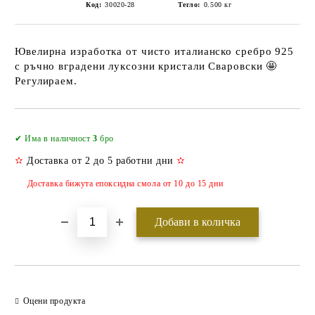
Код:
30020-28
Тегло:
0.500
кг
Ювелирна изработка от чисто италианско сребро 925
с ръчно вградени луксозни кристали Сваровски 🤩
Регулираем.
Добави в желани
✔ Има в наличност
3
бро
✫
Доставка от 2 до 5 работни дни
✫
Доставка бижута епоксидна смола от 10 до 15 дни
Оцени продукта