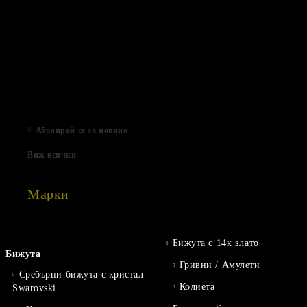
Нови продукти
03 Авг 2022
Подаръци за Свети Валентин
01 Фев 2022
Магазинът е отворен
06 Яну 2021
Абонирай се за новини
Виж всички
Марки
Бижута с 14к злато
Бижута
Гривни / Амулети
Сребърни бижута с кристал
Колиета
Swarovski