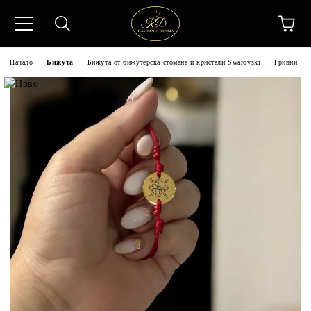
Начало
Бижута
Бижута от бижутерска стомана и кристали Swarovski
Гривни