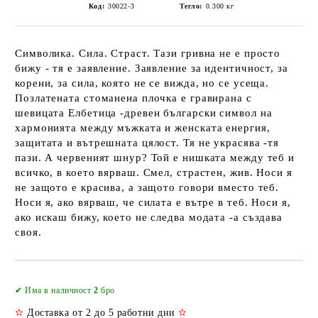
Код:
30022-3
Тегло:
0.300
кг
Символика. Сила. Страст. Тази гривна не е просто
бижу - тя е заявление. Заявление за идентичност, за
корени, за сила, която не се вижда, но се усеща.
Позлатената стоманена плочка е гравирана с
шевицата Елбетица -древен български символ на
хармонията между мъжката и женската енергия,
защитата и вътрешната цялост. Тя не украсява -тя
пази. А червеният шнур? Той е нишката между теб и
всичко, в което вярваш. Смел, страстен, жив. Носи я
не защото е красива, а защото говори вместо теб.
Носи я, ако вярваш, че силата е вътре в теб. Носи я,
ако искаш бижу, което не следва модата -а създава
своя.
Добави в желани
✔ Има в наличност
2
бро
✫
Доставка от 2 до 5 работни дни
✫