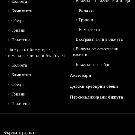
Бижута с бижутерска корда
Колиета
Колиета
Комплекти
Гривни
Обеци
Комплекти
Гривни
Екстравагантни бижута
Пръстени
Бижута от естествени
Бижута от бижутерска
камъни
стомана и кристали Swarovski
Бижута от сребро
Колиета
Комплекти
Аксесоари
Обеци
Детски сребърни обеци
Гривни
Персонализирани бижута
Пръстени
Бързи връзки: