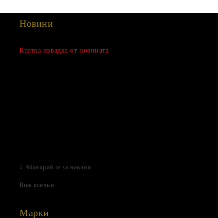
Новини
Сезонна разпродажба
Кратка извадка от новината
15 Дек 2022
Нови продукти
03 Авг 2022
Подаръци за Свети Валентин
01 Фев 2022
Магазинът е отворен
06 Яну 2021
Абонирай се за новини
Виж всички
Марки