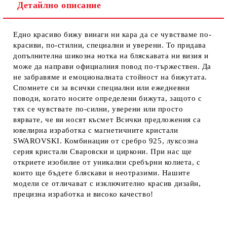
Детайлно описание
Едно красиво бижу винаги ни кара да се чувстваме по-
красиви, по-стилни, специални и уверени. То придава
допълнителна шикозна нотка на бляскавата ни визия и
може да направи официалния повод по-тържествен. Да
не забравяме и емоционалната стойност на бижутата.
Спомнете си за всички специални или ежедневни
поводи, когато носите определени бижута, защото с
тях се чувствате по-силни, уверени или просто
вярвате, че ви носят късмет Всички предложения са
ювелирна изработка с магнетичните кристали
SWAROVSKI. Комбинации от сребро 925, луксозна
серия кристали Сваровски и циркони. При нас ще
откриете изобилие от уникални сребърни колиета, с
които ще бъдете бляскави и неотразими. Нашите
модели се отличават с изключително красив дизайн,
прецизна изработка и високо качество!