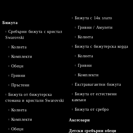
Бижута с 14к злато
Бижута
Гривни / Амулети
Сребърни бижута с кристал
Колиета
Swarovski
Бижута с бижутерска корда
Колиета
Колиета
Комплекти
Гривни
Обеци
Комплекти
Гривни
Екстравагантни бижута
Пръстени
Бижута от естествени
Бижута от бижутерска
камъни
стомана и кристали Swarovski
Бижута от сребро
Колиета
Комплекти
Аксесоари
Обеци
Детски сребърни обеци