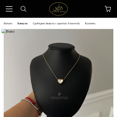
Начало
Бижута
Сребърни бижута с кристал Swarovski
Колиета