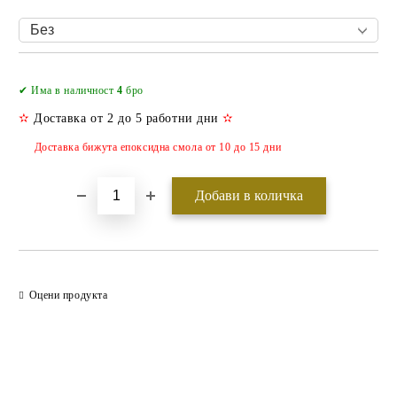
Добави в желани
✔ Има в наличност
4
бро
✫
Доставка от 2 до 5 работни дни
✫
Доставка бижута епоксидна смола от 10 до 15 дни
Оцени продукта