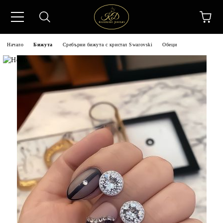
Начало
Бижута
Сребърни бижута с кристал Swarovski
Обеци