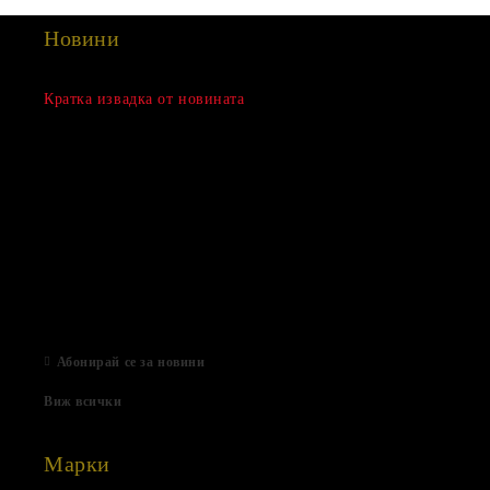
Новини
Сезонна разпродажба
Кратка извадка от новината
15 Дек 2022
Нови продукти
03 Авг 2022
Подаръци за Свети Валентин
01 Фев 2022
Магазинът е отворен
06 Яну 2021
Абонирай се за новини
Виж всички
Марки