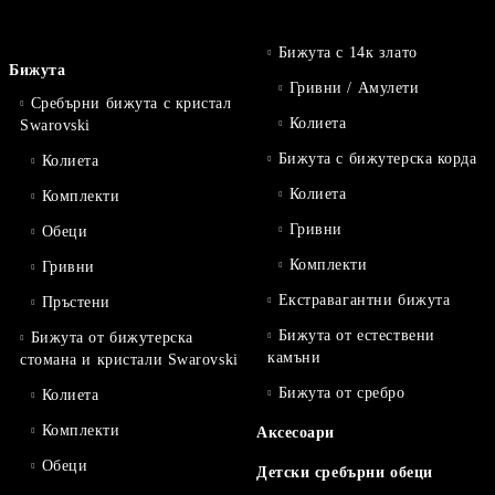
Бижута с 14к злато
Бижута
Гривни / Амулети
Сребърни бижута с кристал
Колиета
Swarovski
Бижута с бижутерска корда
Колиета
Колиета
Комплекти
Гривни
Обеци
Комплекти
Гривни
Екстравагантни бижута
Пръстени
Бижута от естествени
Бижута от бижутерска
камъни
стомана и кристали Swarovski
Бижута от сребро
Колиета
Комплекти
Аксесоари
Обеци
Детски сребърни обеци