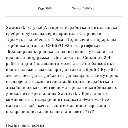
Код:
1035
Тегло:
0.000
кг
Swarovski Crystal Авторска изработка от италианско
сребро с луксозна серия кристали Сваровски.
-Диамтър на обеците 10мм -Поднесени с подаръчна
торбичка органза -СРЕБРО 925 -Сертификат
-Брандирана кърпичка за почистване - указания за
правилна поддръжка - Доставка със Спиди от 2-4
работни дни ( плащането може да се по банков път
или с наложен платеж при доставка в брой ) Кутийка
ако желаете да се добави се доплаща 5лв Бижутерия,
създадена с изключителна майсторска изработка и
дизайн, висококачествени материали в комбинация с
уникалните кристали на Swarovski. Кристалните
компоненти , създадени от марката Swarovski се
смятат за най- качествените машинно изрязани и
полирани кристални мъниста в света ????
Подаръчна опаковка :