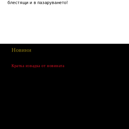
блестящи и в пазаруването!
Новини
Сезонна разпродажба
Кратка извадка от новината
15 Дек 2022
Нови продукти
03 Авг 2022
Подаръци за Свети Валентин
01 Фев 2022
Магазинът е отворен
06 Яну 2021