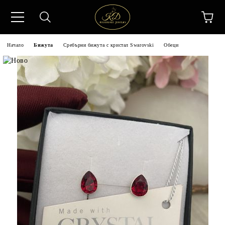
Начало
Бижута
Сребърни бижута с кристал Swarovski
Обеци