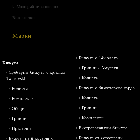
Абонирай се за новини
Виж всички
Марки
Бижута с 14к злато
Бижута
Гривни / Амулети
Сребърни бижута с кристал
Колиета
Swarovski
Бижута с бижутерска корда
Колиета
Колиета
Комплекти
Гривни
Обеци
Комплекти
Гривни
Екстравагантни бижута
Пръстени
Бижута от естествени
Бижута от бижутерска