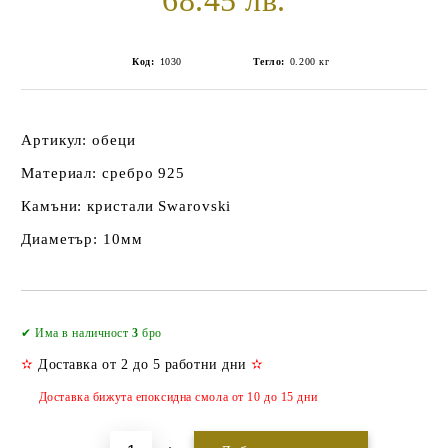
68.45 лв.
Код:
1030
Тегло:
0.200
кг
Артикул: обеци
Материал: сребро 925
Камъни: кристали Swarovski
Диаметър: 10мм
Добави в желани
✔ Има в наличност
3
бро
✫
Доставка от 2 до 5 работни дни
✫
Доставка бижута епоксидна смола от 10 до 15 дни