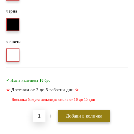
черна:
червена:
Добави в желани
✔ Има в наличност
10
бро
✫
Доставка от 2 до 5 работни дни
✫
Доставка бижута епоксидна смола от 10 до 15 дни