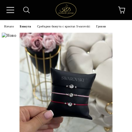
Начало
Бижута
Сребърни бижута с кристал Swarovski
Гривни