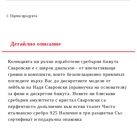
Оцени продукта
Детайлно описание
Колекцията ни ръчно изработени сребърни бижута
Сваровски е с широк диапазон - от впечатляващи
гривни и комплекти, които безапелационно привличат
погледите върху Вас до дискретните модели от
лейбъла на Надя Сваровски (правнучка на основателя)
за фини и дискретни бижута. Новите ни бляскави
сребърни амулетчета с кристал Сваровски са
перфектното допълнение към всеки тоалет Чисто
италианско сребро 925 Налични в три разцветки Със
сертификат и подаръчна опаковка