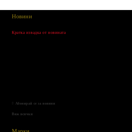
Новини
Сезонна разпродажба
Кратка извадка от новината
15 Дек 2022
Нови продукти
03 Авг 2022
Подаръци за Свети Валентин
01 Фев 2022
Магазинът е отворен
06 Яну 2021
Абонирай се за новини
Виж всички
Марки