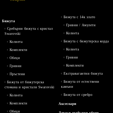
Бижута с 14к злато
Бижута
Гривни / Амулети
Сребърни бижута с кристал
Колиета
Swarovski
Бижута с бижутерска корда
Колиета
Колиета
Комплекти
Гривни
Обеци
Комплекти
Гривни
Екстравагантни бижута
Пръстени
Бижута от естествени
Бижута от бижутерска
камъни
стомана и кристали Swarovski
Бижута от сребро
Колиета
Комплекти
Аксесоари
Обеци
Детски сребърни обеци