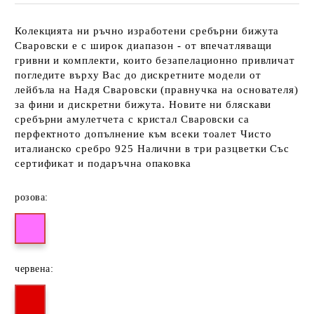
Колекцията ни ръчно изработени сребърни бижута
Сваровски е с широк диапазон - от впечатляващи
гривни и комплекти, които безапелационно привличат
погледите върху Вас до дискретните модели от
лейбъла на Надя Сваровски (правнучка на основателя)
за фини и дискретни бижута. Новите ни бляскави
сребърни амулетчета с кристал Сваровски са
перфектното допълнение към всеки тоалет Чисто
италианско сребро 925 Налични в три разцветки Със
сертификат и подаръчна опаковка
розова:
червена: