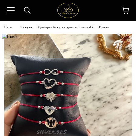
Начало
Бижута
Сребърни бижута с кристал Swarovski
Гривни