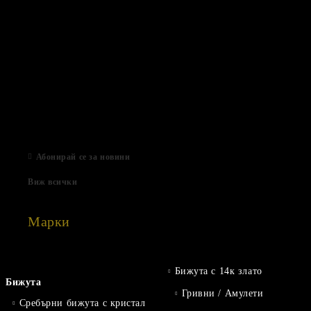
15 Дек 2022
Нови продукти
03 Авг 2022
Подаръци за Свети Валентин
01 Фев 2022
Магазинът е отворен
06 Яну 2021
Абонирай се за новини
Виж всички
Марки
Бижута с 14к злато
Бижута
Гривни / Амулети
Сребърни бижута с кристал