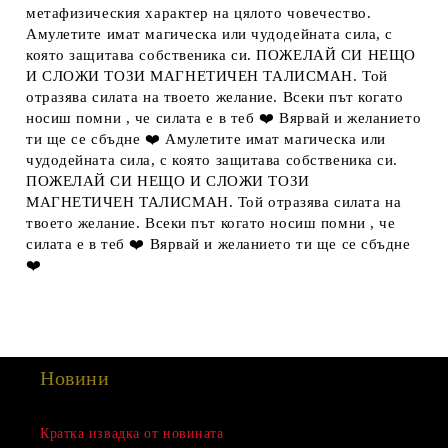
метафизическия характер на цялото човечество.
Амулетите имат магическа или чудодейната сила, с
която защитава собственика си. ПОЖЕЛАЙ СИ НЕЩО
И СЛОЖИ ТОЗИ МАГНЕТИЧЕН ТАЛИСМАН. Той
отразява силата на твоето желание. Всеки път когато
носиш помни , че силата е в теб ❤️ Вярвай и желанието
ти ще се сбъдне ❤️ Амулетите имат магическа или
чудодейната сила, с която защитава собственика си.
ПОЖЕЛАЙ СИ НЕЩО И СЛОЖИ ТОЗИ
МАГНЕТИЧЕН ТАЛИСМАН. Той отразява силата на
твоето желание. Всеки път когато носиш помни , че
силата е в теб ❤️ Вярвай и желанието ти ще се сбъдне
❤️
Новини
Сезонна разпродажба
Кратка извадка от новината