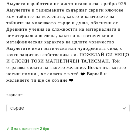
Амулети изработени от чисто италианско сребро 925
Амулетите и талисманите съдържат скрити ключове
към тайните на вселената, както и ключовете на
тайните на човешкото сърце и душа, обяснени от
Древните учения за сложността на материалната и
нематериална вселена, както и на физическия и
метафизическия характер на цялото човечество.
Амулетите имат магическа или чудодейната сила, с
която защитава собственика си. ПОЖЕЛАЙ СИ НЕЩО
И СЛОЖИ ТОЗИ МАГНЕТИЧЕН ТАЛИСМАН. Той
отразява силата на твоето желание. Всеки път когато
носиш помни , че силата е в теб ❤️ Вярвай и
желанието ти ще се сбъдне ❤️
вариант:
Добави в желани
✔ Има в наличност
2
бро