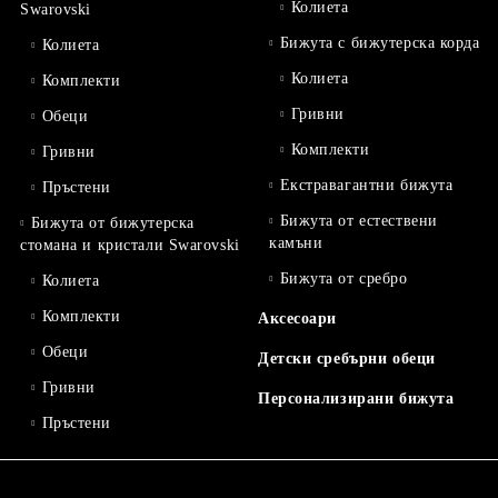
Колиета
Swarovski
Бижута с бижутерска корда
Колиета
Колиета
Комплекти
Гривни
Обеци
Комплекти
Гривни
Екстравагантни бижута
Пръстени
Бижута от естествени
Бижута от бижутерска
камъни
стомана и кристали Swarovski
Бижута от сребро
Колиета
Комплекти
Аксесоари
Обеци
Детски сребърни обеци
Гривни
Персонализирани бижута
Пръстени