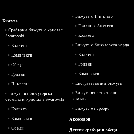
Бижута с 14к злато
Бижута
Гривни / Амулети
Сребърни бижута с кристал
Колиета
Swarovski
Бижута с бижутерска корда
Колиета
Колиета
Комплекти
Гривни
Обеци
Комплекти
Гривни
Екстравагантни бижута
Пръстени
Бижута от естествени
Бижута от бижутерска
камъни
стомана и кристали Swarovski
Бижута от сребро
Колиета
Комплекти
Аксесоари
Обеци
Детски сребърни обеци