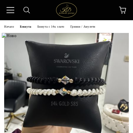
Начало
Бижута
Бижута с 14к злато
Гривни / Амулети