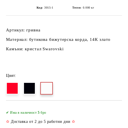
Код:
3015-1
Тегло:
0.000
кг
Артикул: гривна
Материал: бутикова бижутерска корда, 14К злато
Камъни: кристал Swarovski
Цвят:
Добави в желани
✔ Има в наличност
5
бро
✫
Доставка от 2 до 5 работни дни
✫