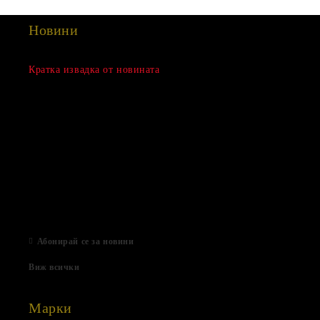
Новини
Сезонна разпродажба
Кратка извадка от новината
15 Дек 2022
Нови продукти
03 Авг 2022
Подаръци за Свети Валентин
01 Фев 2022
Магазинът е отворен
06 Яну 2021
Абонирай се за новини
Виж всички
Марки