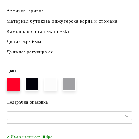
Артикул: гривна
Материал:бутикова бижутерска корда и стомана
Камъни: кристал Swarovski
Диаметър: 6мм
Дължна: регулира се
Цвят:
Подаръчна опаковка :
Добави в желани
✔ Има в наличност
10
бро