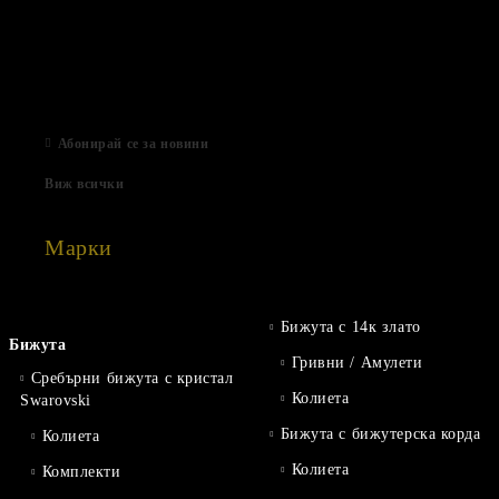
Подаръци за Свети Валентин
01 Фев 2022
Магазинът е отворен
06 Яну 2021
Абонирай се за новини
Виж всички
Марки
Бижута с 14к злато
Бижута
Гривни / Амулети
Сребърни бижута с кристал
Колиета
Swarovski
Бижута с бижутерска корда
Колиета
Колиета
Комплекти