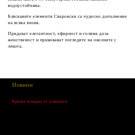
водоустойчива.
Бляскавите елементи Сваровски са чудесно допълнение
на всяка визия.
Придават елегантност, ефирност и голяма доза
женственост и приковават погледите на околните с
лекота.
Новини
Сезонна разпродажба
Кратка извадка от новината
15 Дек 2022
Нови продукти
03 Авг 2022