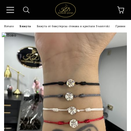
Начало
Бижута
Бижута от бижутерска стомана и кристали Swarovski
Гривни