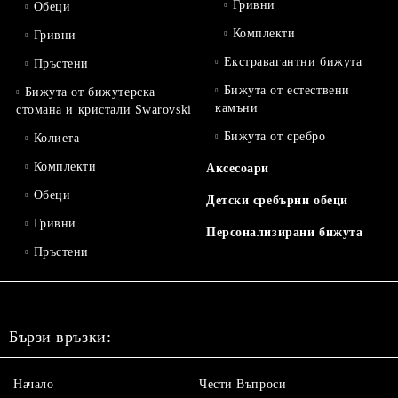
Гривни
Обеци
Комплекти
Гривни
Екстравагантни бижута
Пръстени
Бижута от естествени
Бижута от бижутерска
камъни
стомана и кристали Swarovski
Бижута от сребро
Колиета
Комплекти
Аксесоари
Обеци
Детски сребърни обеци
Гривни
Персонализирани бижута
Пръстени
Бързи връзки:
Начало
Чести Въпроси