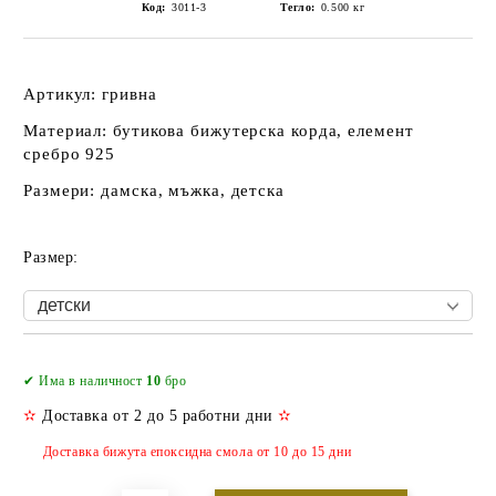
Код:
3011-3
Тегло:
0.500
кг
Артикул: гривна
Материал: бутикова бижутерска корда, елемент
сребро 925
Размери: дамска, мъжка, детска
Размер:
Добави в желани
✔ Има в наличност
10
бро
✫
Доставка от 2 до 5 работни дни
✫
Доставка бижута епоксидна смола от 10 до 15 дни