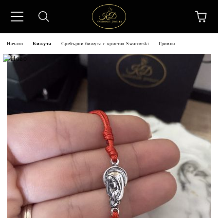
Начало
Бижута
Сребърни бижута с кристал Swarovski
Гривни