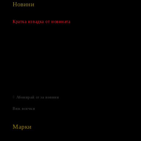
Новини
Сезонна разпродажба
Кратка извадка от новината
15 Дек 2022
Нови продукти
03 Авг 2022
Подаръци за Свети Валентин
01 Фев 2022
Магазинът е отворен
06 Яну 2021
Абонирай се за новини
Виж всички
Марки