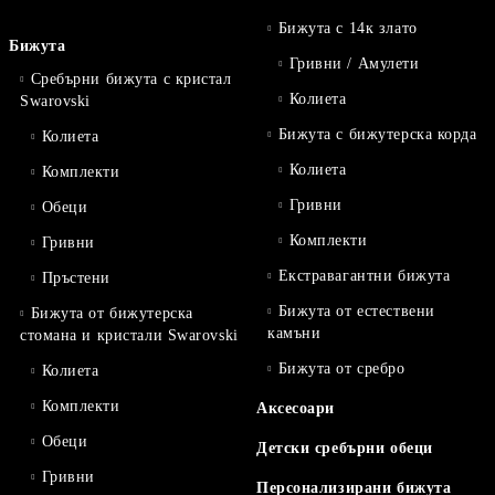
Бижута с 14к злато
Бижута
Гривни / Амулети
Сребърни бижута с кристал
Колиета
Swarovski
Бижута с бижутерска корда
Колиета
Колиета
Комплекти
Гривни
Обеци
Комплекти
Гривни
Екстравагантни бижута
Пръстени
Бижута от естествени
Бижута от бижутерска
камъни
стомана и кристали Swarovski
Бижута от сребро
Колиета
Комплекти
Аксесоари
Обеци
Детски сребърни обеци
Гривни
Персонализирани бижута