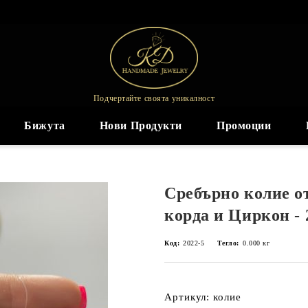
Подчертайте своята уникалност
Бижута
Нови Продукти
Промоции
Сребърно колие о
корда и Циркон - 
Код:
2022-5
Тегло:
0.000
кг
Артикул: колие