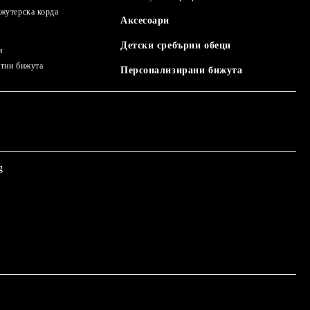
ижутерска корда
Аксесоари
Детски сребърни обеци
и
нтни бижута
Персонализирани бижута
g