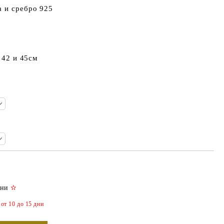
а и сребро 925
, 42 и 45см
дни
✫
Добави в желани
т 10 до 15 дни