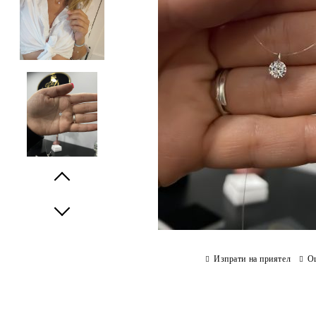
Prev
Next
Изпрати на приятел
О