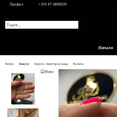
Профил
+359 87 6888509
Начало
Начало
Бижута
Бижута с бижутерска корда
Колиета