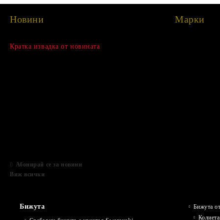
Новини
Марки
Сезонна разпродажба
Кратка извадка от новината
15 Дек 2022
Нови продукти
03 Авг 2022
Подаръци за Свети Валентин
01 Фев 2022
Магазинът е отворен
06 Яну 2021
Абонирай се за новини
Виж всички
Бижута
Бижута от
Колиета