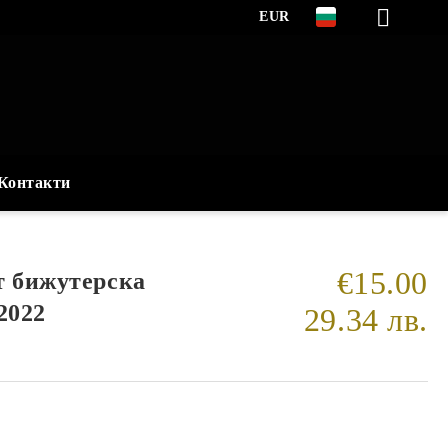
EUR
Контакти
€15.00
т бижутерска
2022
29.34 лв.