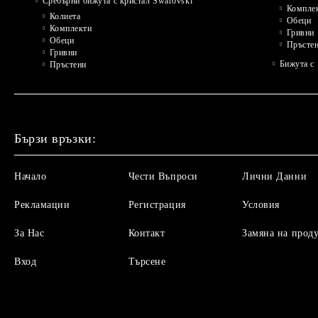
Сребърни бижута с кристал Swarovski
Компле
Колиета
Обеци
Комплекти
Гривни
Обеци
Пръсте
Гривни
Бижута с 
Пръстени
Бързи връзки:
Начало
Чести Въпроси
Лични Данни
Рекламации
Регистрация
Условия
За Нас
Контакт
Замяна на прод
Вход
Търсене