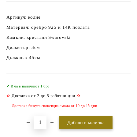
Артикул: колие
Материал: сребро 925 и 14К позлата
Камъни: кристали Swarovski
Диаметър: 3см
Дължина: 45см
Добави в желани
✔ Има в наличност
1
бро
✫
Доставка от 2 до 5 работни дни
✫
Доставка бижута епоксидна смола от 10 до 15 дни