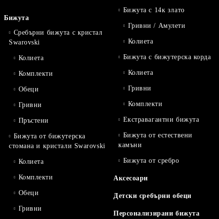
Бижута с 14к злато
Бижута
Гривни / Амулети
Сребърни бижута с кристал
Колиета
Swarovski
Бижута с бижутерска корда
Колиета
Колиета
Комплекти
Гривни
Обеци
Комплекти
Гривни
Екстравагантни бижута
Пръстени
Бижута от естествени
Бижута от бижутерска
камъни
стомана и кристали Swarovski
Бижута от сребро
Колиета
Комплекти
Аксесоари
Обеци
Детски сребърни обеци
Гривни
Персонализирани бижута