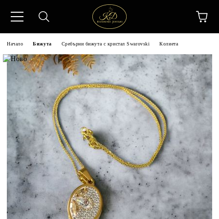
Начало
Бижута
Сребърни бижута с кристал Swarovski
Колиета