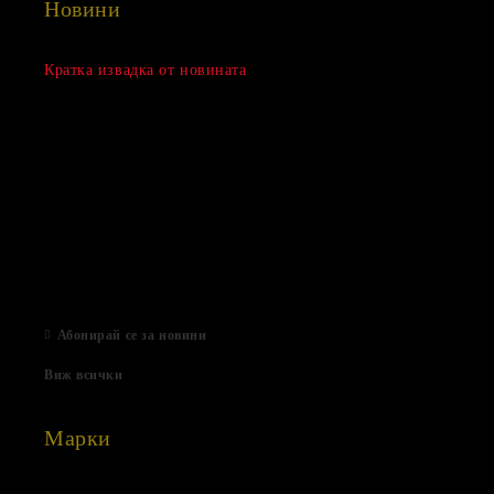
Новини
Сезонна разпродажба
Кратка извадка от новината
15 Дек 2022
Нови продукти
03 Авг 2022
Подаръци за Свети Валентин
01 Фев 2022
Магазинът е отворен
06 Яну 2021
Абонирай се за новини
Виж всички
Марки