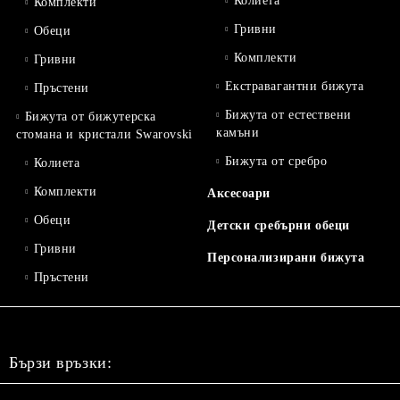
Колиета
Комплекти
Гривни
Обеци
Комплекти
Гривни
Екстравагантни бижута
Пръстени
Бижута от естествени
Бижута от бижутерска
камъни
стомана и кристали Swarovski
Бижута от сребро
Колиета
Комплекти
Аксесоари
Обеци
Детски сребърни обеци
Гривни
Персонализирани бижута
Пръстени
Бързи връзки: