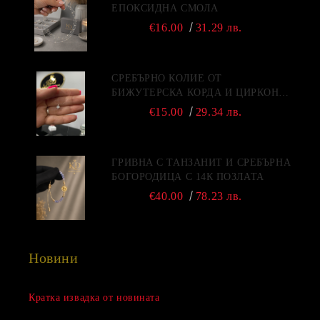
ЕПОКСИДНА СМОЛА
€16.00
31.29 лв.
СРЕБЪРНО КОЛИЕ ОТ
БИЖУТЕРСКА КОРДА И ЦИРКОН -
2022
€15.00
29.34 лв.
ГРИВНА С ТАНЗАНИТ И СРЕБЪРНА
БОГОРОДИЦА С 14К ПОЗЛАТА
€40.00
78.23 лв.
Новини
Сезонна разпродажба
Кратка извадка от новината
15 Дек 2022