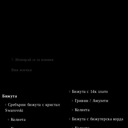
Нови продукти
03 Авг 2022
Подаръци за Свети Валентин
01 Фев 2022
Магазинът е отворен
06 Яну 2021
Абонирай се за новини
Виж всички
Бижута с 14к злато
Бижута
Гривни / Амулети
Сребърни бижута с кристал
Колиета
Swarovski
Бижута с бижутерска корда
Колиета