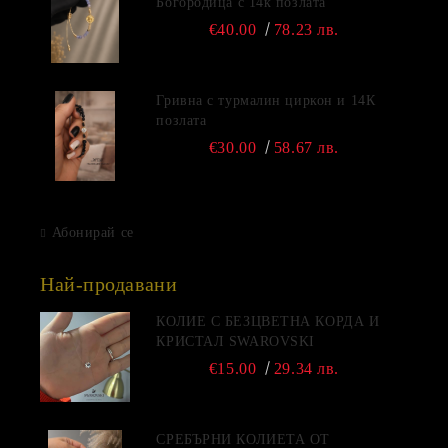
Богородица с 14к позлата
€40.00
78.23 лв.
Гривна с турмалин циркон и 14К
позлата
€30.00
58.67 лв.
Абонирай се
Най-продавани
КОЛИЕ С БЕЗЦВЕТНА КОРДА И
КРИСТАЛ SWAROVSKI
€15.00
29.34 лв.
СРЕБЪРНИ КОЛИЕТА ОТ