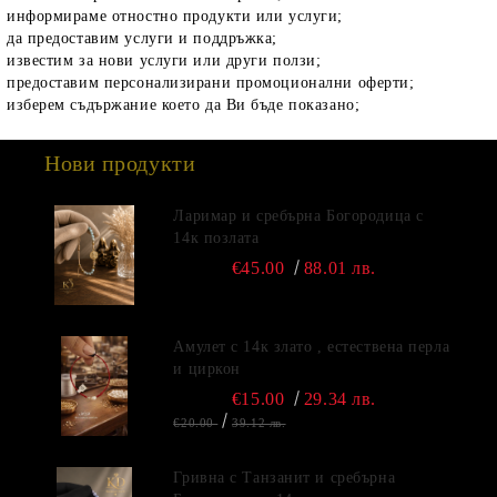
информираме отностно продукти или услуги;
да предоставим услуги и поддръжка;
известим за нови услуги или други ползи;
предоставим персонализирани промоционални оферти;
изберем съдържание което да Ви бъде показано;
Нови продукти
Ларимар и сребърна Богородица с
14к позлата
€45.00
88.01 лв.
Амулет с 14к злато , естествена перла
и циркон
€15.00
29.34 лв.
€20.00
39.12 лв.
Гривна с Танзанит и сребърна