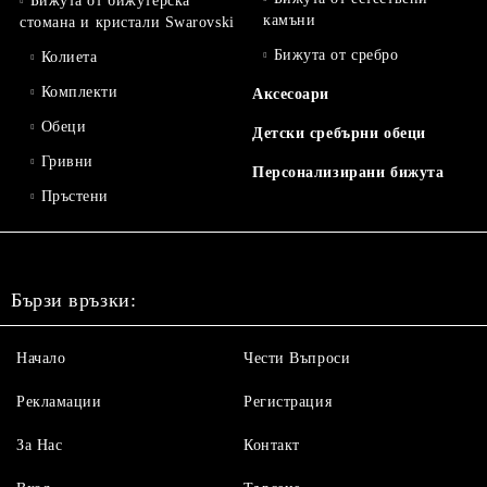
Бижута от бижутерска
камъни
стомана и кристали Swarovski
Бижута от сребро
Колиета
Комплекти
Аксесоари
Обеци
Детски сребърни обеци
Гривни
Персонализирани бижута
Пръстени
Бързи връзки:
Начало
Чести Въпроси
Рекламации
Регистрация
За Нас
Контакт