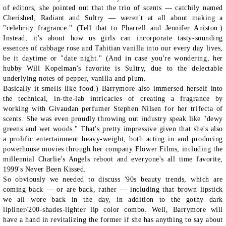
of editors, she pointed out that the trio of scents — catchily named
Cherished, Radiant and Sultry — weren't at all about making a
"celebrity fragrance." (Tell that to Pharrell and Jennifer Aniston.)
Instead, it's about how us girls can incorporate tasty-sounding
essences of cabbage rose and Tahitian vanilla into our every day lives,
be it daytime or "date night." (And in case you're wondering, her
hubby Will Kopelman's favorite is Sultry, due to the delectable
underlying notes of pepper, vanilla and plum.
Basically it smells like food.) Barrymore also immersed herself into
the technical, in-the-lab intricacies of creating a fragrance by
working with Givaudan perfumer Stephen Nilsen for her trifecta of
scents. She was even proudly throwing out industry speak like "dewy
greens and wet woods." That's pretty impressive given that she's also
a prolific entertainment heavy-weight, both acting in and producing
powerhouse movies through her company Flower Films, including the
millennial Charlie's Angels reboot and everyone's all time favorite,
1999's Never Been Kissed.
So obviously we needed to discuss '90s beauty trends, which are
coming back — or are back, rather — including that brown lipstick
we all wore back in the day, in addition to the gothy dark
lipliner/200-shades-lighter lip color combo. Well, Barrymore will
have a hand in revitalizing the former if she has anything to say about