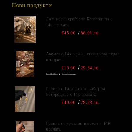
Нови продукти
Ларимар и сребърна Богородица с
14к позлата
€45.00
88.01 лв.
Амулет с 14к злато , естествена перла
и циркон
€15.00
29.34 лв.
€20.00
39.12 лв.
Гривна с Танзанит и сребърна
Богородица с 14к позлата
€40.00
78.23 лв.
Гривна с турмалин циркон и 14К
позлата