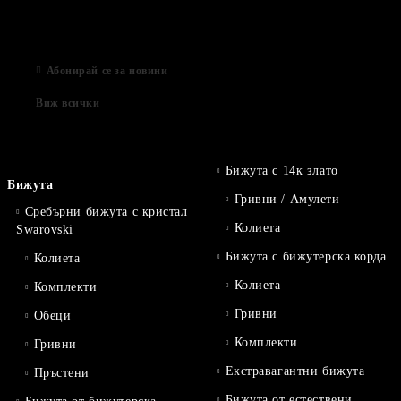
Магазинът е отворен
06 Яну 2021
Абонирай се за новини
Виж всички
Бижута с 14к злато
Бижута
Гривни / Амулети
Сребърни бижута с кристал
Колиета
Swarovski
Бижута с бижутерска корда
Колиета
Колиета
Комплекти
Гривни
Обеци
Комплекти
Гривни
Екстравагантни бижута
Пръстени
Бижута от естествени