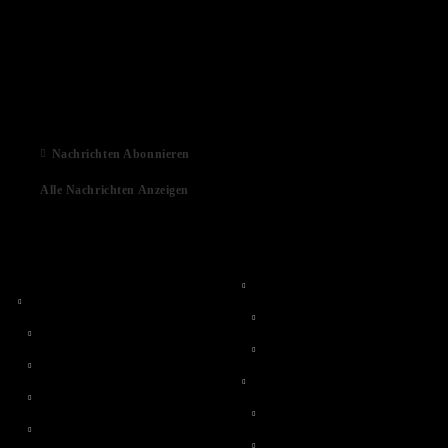
03 Aug 2022
01 Feb 2022
06 Jan 2021
Nachrichten Abonnieren
Alle Nachrichten Anzeigen