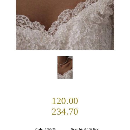
120.00
234.70
Code:
2000-20
Gewicht:
0.100
Kgs