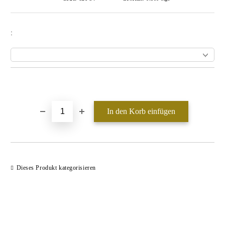
:
In die Wunschliste einfügen
Dieses Produkt kategorisieren