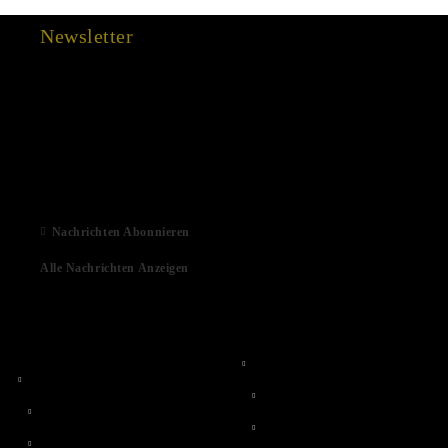
Newsletter
15 Dec 2022
03 Aug 2022
01 Feb 2022
06 Jan 2021
Nachrichten Abonnieren
Alle Nachrichten Anzeigen