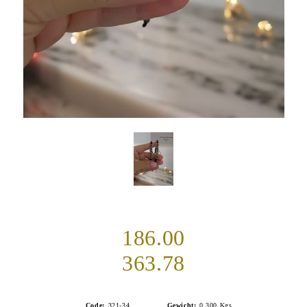
186.00
363.78
Code:
321-34
Gewicht:
0.300
Kgs