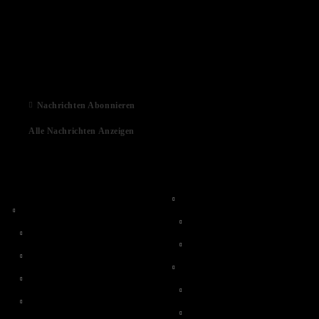
03 Aug 2022
01 Feb 2022
06 Jan 2021
Nachrichten Abonnieren
Alle Nachrichten Anzeigen