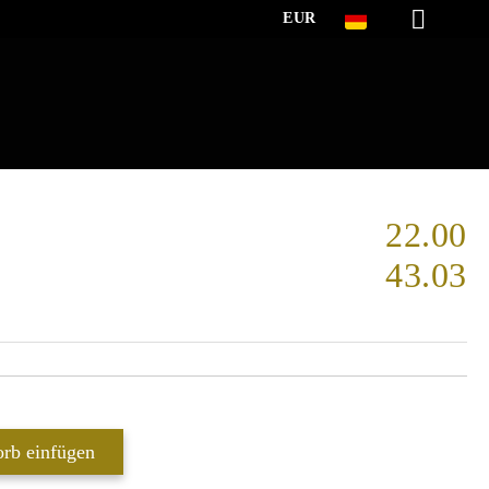
EUR
22.00
43.03