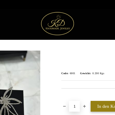
Code:
6001
Gewicht:
0.200
Kgs
In die Wunschliste einfügen