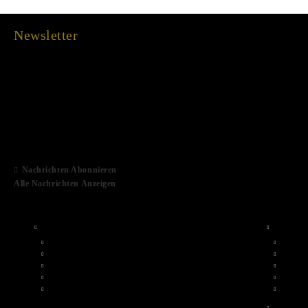
Newsletter
15 Dec 2022
03 Aug 2022
01 Feb 2022
06 Jan 2021
Nachrichten Abonnieren
Alle Nachrichten Anzeigen