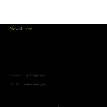
Newsletter
15 Dec 2022
03 Aug 2022
01 Feb 2022
06 Jan 2021
Nachrichten Abonnieren
Alle Nachrichten Anzeigen