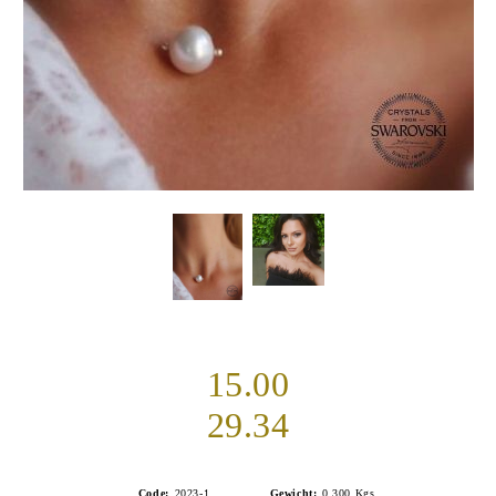
15.00
29.34
Code:
2023-1
Gewicht:
0.300
Kgs