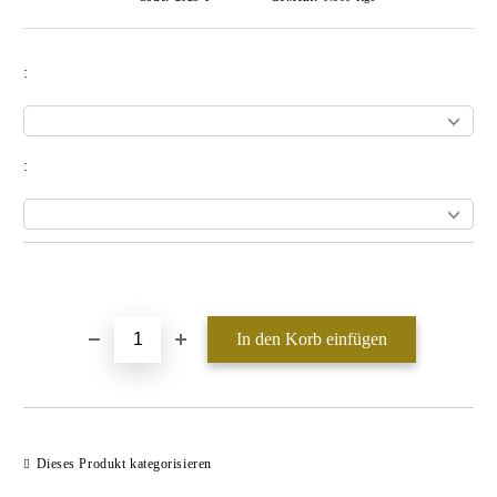
:
:
In die Wunschliste einfügen
Dieses Produkt kategorisieren