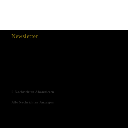
Newsletter
15 Dec 2022
03 Aug 2022
01 Feb 2022
06 Jan 2021
Nachrichten Abonnieren
Alle Nachrichten Anzeigen