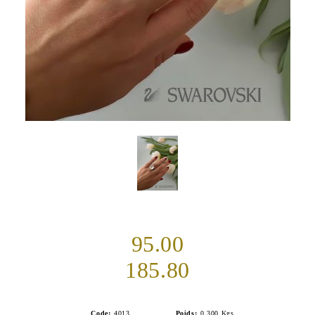
95.00
185.80
Code:
4013
Poids:
0.300
Kgs