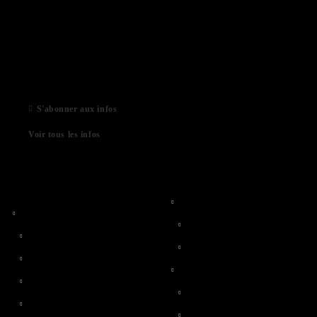
03 Aug 2022
01 Feb 2022
06 Jan 2021
S'abonner aux infos
Voir tous les infos