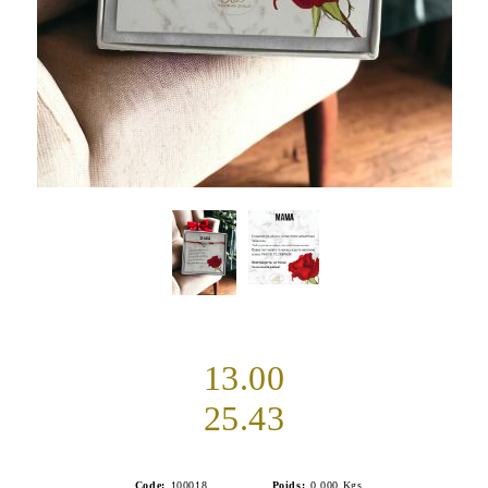
13.00
25.43
Code:
100018
Poids:
0.000
Kgs