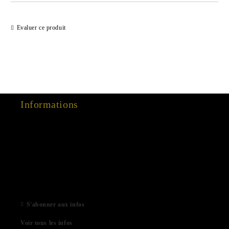
Evaluer ce produit
Informations
15 Dec 2022
03 Aug 2022
01 Feb 2022
06 Jan 2021
S'abonner aux infos
Voir tous les infos