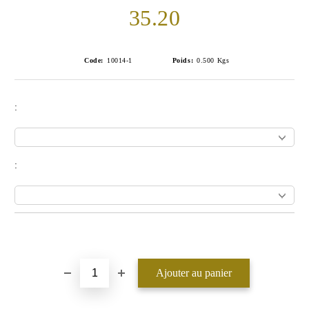
35.20
Code:
10014-1
Poids:
0.500
Kgs
:
:
Ajouter au liste de souhaits