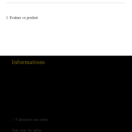
Evaluer ce produit
Informations
15 Dec 2022
03 Aug 2022
01 Feb 2022
06 Jan 2021
S'abonner aux infos
Voir tous les infos