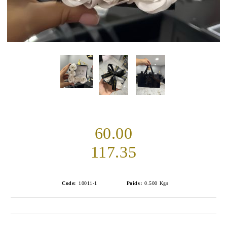
60.00
117.35
Code:
10011-1
Poids:
0.500
Kgs