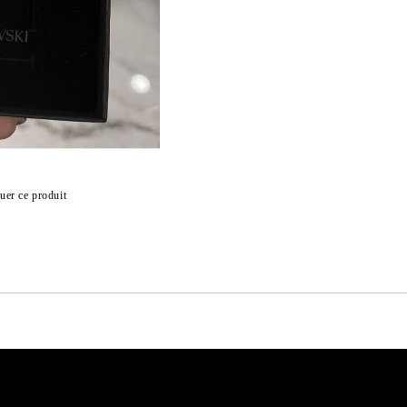
uer ce produit