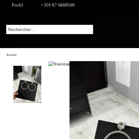
Profil
+359 87 6888509
Acceuil