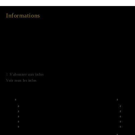
Informations
15 Dec 2022
03 Aug 2022
01 Feb 2022
06 Jan 2021
S'abonner aux infos
Voir tous les infos