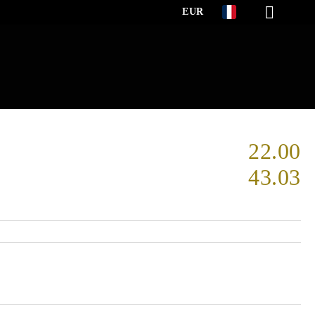
EUR
22.00
43.03