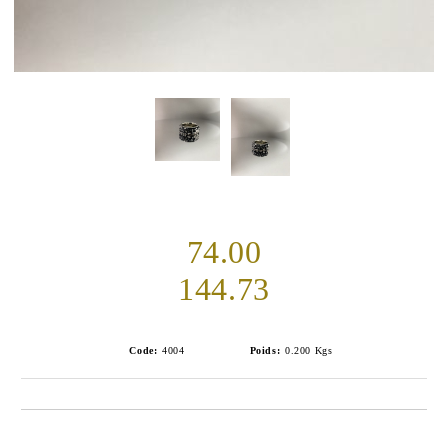
74.00
144.73
Code:
4004
Poids:
0.200
Kgs
Ajouter au liste de souhaits