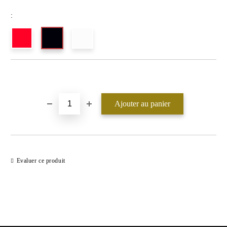
:
Ajouter au liste de souhaits
Evaluer ce produit