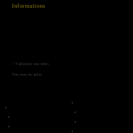
Informations
15 Dec 2022
03 Aug 2022
01 Feb 2022
06 Jan 2021
S'abonner aux infos
Voir tous les infos