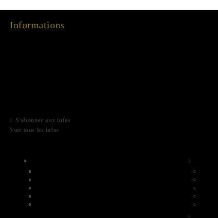
Informations
15 Dec 2022
03 Aug 2022
01 Feb 2022
06 Jan 2021
S'abonner aux infos
Voir tous les infos