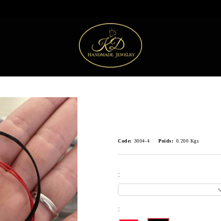
Code:
3004-4
Poids:
0.200
Kgs
:
: