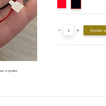
Ajouter au liste de souhaits
uer ce produit