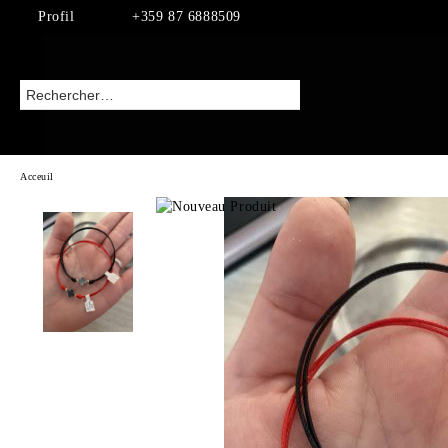
Profil
+359 87 6888509
Acceuil