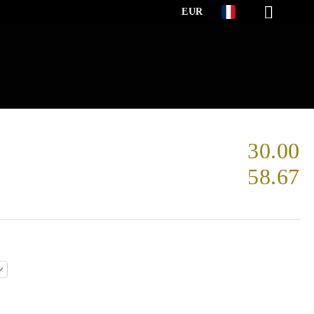
EUR
30.00
58.67